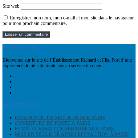
Site web
Enregistrer mon nom, mon e-mail et mon site dans le navigateur
pour mon prochain commentaire.
RICHARD ET FILS
Bienvenue sur le site de l’Établissement Richard et Fils. Fort d’une
expérience de plus de trente ans au service du client.
NOS SERVICES
DIAGNOSTIC DE SÉCURITÉ SUR PARIS
OUVERTURE DE PORTE À PARIS
REMPLACEMENT DE SERRURE SUR PARIS
MISE EN SÉCURITÉ APRÈS EFFRACTION À PARIS