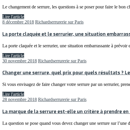
Le changement de serrure, les questions à se poser pour faire le bon
Lire l'article
8 décembre 2018
Richard
serrurerie sur Paris
La porte claquée et le serrurier, une situation embarrass
La porte claquée et le serrurier, une situation embarrassante à prévoir
Lire l'article
30 novembre 2018
Richard
serrurerie sur Paris
Changer une serrure, quel prix pour quels résultats ? L
Si vous envisagez de faire changer votre serrure par un serrurier, pre
Lire l'article
28 novembre 2018
Richard
serrurerie sur Paris
La marque de la serrure est-elle un critère à prendre e
La question se pose quand vous devez changer une serrure sur l’une d