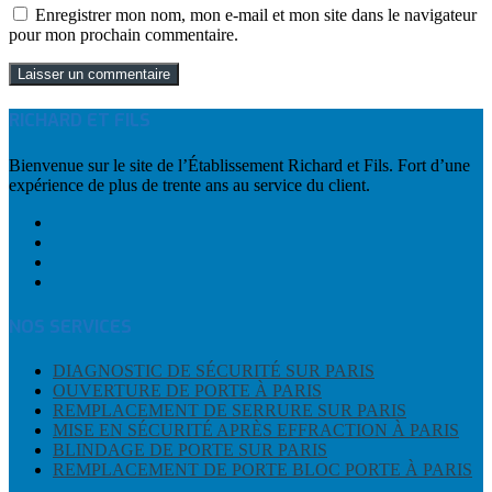
Enregistrer mon nom, mon e-mail et mon site dans le navigateur
pour mon prochain commentaire.
RICHARD ET FILS
Bienvenue sur le site de l’Établissement Richard et Fils. Fort d’une
expérience de plus de trente ans au service du client.
NOS SERVICES
DIAGNOSTIC DE SÉCURITÉ SUR PARIS
OUVERTURE DE PORTE À PARIS
REMPLACEMENT DE SERRURE SUR PARIS
MISE EN SÉCURITÉ APRÈS EFFRACTION À PARIS
BLINDAGE DE PORTE SUR PARIS
REMPLACEMENT DE PORTE BLOC PORTE À PARIS