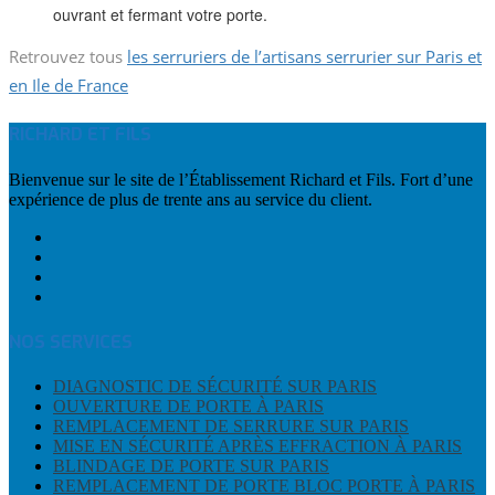
ouvrant et fermant votre porte.
Retrouvez tous
les serruriers de l’artisans serrurier sur Paris et
en Ile de France
RICHARD ET FILS
Bienvenue sur le site de l’Établissement Richard et Fils. Fort d’une
expérience de plus de trente ans au service du client.
NOS SERVICES
DIAGNOSTIC DE SÉCURITÉ SUR PARIS
OUVERTURE DE PORTE À PARIS
REMPLACEMENT DE SERRURE SUR PARIS
MISE EN SÉCURITÉ APRÈS EFFRACTION À PARIS
BLINDAGE DE PORTE SUR PARIS
REMPLACEMENT DE PORTE BLOC PORTE À PARIS