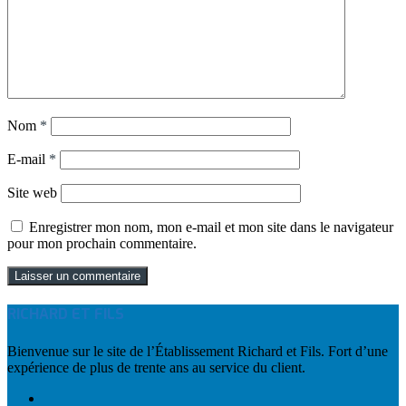
Nom
*
E-mail
*
Site web
Enregistrer mon nom, mon e-mail et mon site dans le navigateur
pour mon prochain commentaire.
RICHARD ET FILS
Bienvenue sur le site de l’Établissement Richard et Fils. Fort d’une
expérience de plus de trente ans au service du client.