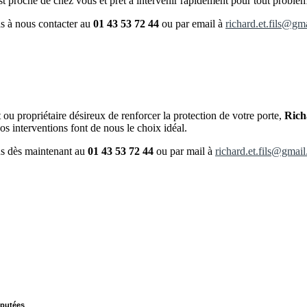
t proche de chez vous et prêt à intervenir rapidement pour tout problème 
as à nous contacter au
01 43 53 72 44
ou par email à
richard.et.fils@gm
ou propriétaire désireux de renforcer la protection de votre porte,
Rich
nos interventions font de nous le choix idéal.
ous dès maintenant au
01 43 53 72 44
ou par mail à
richard.et.fils@gmai
éputées