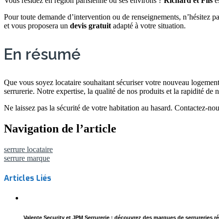
Vous résidez en région parisienne ou ses environs ?
Richard et Fils
es
Pour toute demande d’intervention ou de renseignements, n’hésitez p
et vous proposera un
devis gratuit
adapté à votre situation.
En résumé
Que vous soyez locataire souhaitant sécuriser votre nouveau logement 
serrurerie. Notre expertise, la qualité de nos produits et la rapidité de 
Ne laissez pas la sécurité de votre habitation au hasard. Contactez-n
Navigation de l’article
serrure locataire
serrure marque
Articles Liés
Valente Security et JPM Serrurerie : découvrez des marques de serrureries r