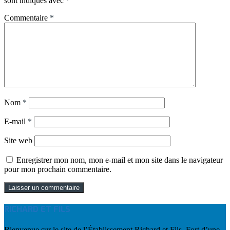
sont indiqués avec
*
Commentaire
*
Nom
*
E-mail
*
Site web
Enregistrer mon nom, mon e-mail et mon site dans le navigateur
pour mon prochain commentaire.
RICHARD ET FILS
Bienvenue sur le site de l’Établissement Richard et Fils. Fort d’une