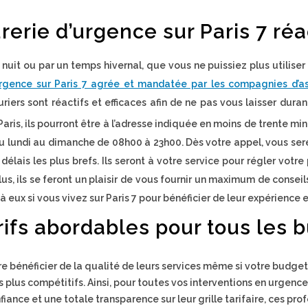
rerie d’urgence sur Paris 7 réac
uit ou par un temps hivernal, que vous ne puissiez plus utiliser
’urgence sur Paris 7 agrée et mandatée par les compagnies d’a
riers sont réactifs et efficaces afin de ne pas vous laisser dur
ris, ils pourront être à l’adresse indiquée en moins de trente min
u lundi au dimanche de 08h00 à 23h00. Dès votre appel, vous sere
ais les plus brefs. Ils seront à votre service pour régler votre
us, ils se feront un plaisir de vous fournir un maximum de conseil
 à eux si vous vivez sur Paris 7 pour bénéficier de leur expérienc
rifs abordables pour tous les 
re bénéficier de la qualité de leurs services même si votre budget es
plus compétitifs. Ainsi, pour toutes vos interventions en urgence, 
fiance et une totale transparence sur leur grille tarifaire, ces pro