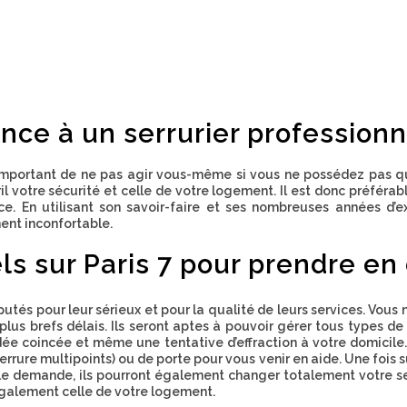
ance à un serrurier professionne
t important de ne pas agir vous-même si vous ne possédez pas
 votre sécurité et celle de votre logement. Il est donc préférab
. En utilisant son savoir-faire et ses nombreuses années d’exp
ment inconfortable.
ls sur Paris 7 pour prendre e
utés pour leur sérieux et pour la qualité de leurs services. Vous
 plus brefs délais. Ils seront aptes à pouvoir gérer tous types 
dée
coincée et même une tentative d’effraction à votre domicile.
errure multipoints
) ou de porte pour vous venir en aide. Une fois 
as le demande, ils pourront également changer totalement votre 
 également celle de votre logement.