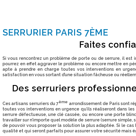
SERRURIER PARIS 7ÈME
Faites confi
Si vous rencontrez un problème de
porte
ou de
serrure
, il es
pourrez en effet aggraver le problème ou encore mettre en péril
apte à prendre en charge toutes vos interventions en urgence
satisfaction en vous sortant d’une situation fâcheuse ou réelle
Des serruriers professionne
ème
Ces
artisans serruriers
du 7
arrondissement de Paris sont rép
toutes vos interventions en urgence qu’ils réaliseront dans les
serrure défectueuse, une
clé
cassée, ou encore une
porte blin
travailler sur n’importe quel modèle de serrure (serrure simple,
s
de pouvoir vous proposer la solution la plus adaptée. Si le c
qualité et qui seront parfaits pour assurer votre sécurité mais