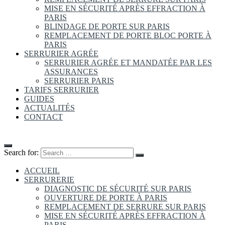
MISE EN SÉCURITÉ APRÈS EFFRACTION À
PARIS
BLINDAGE DE PORTE SUR PARIS
REMPLACEMENT DE PORTE BLOC PORTE À
PARIS
SERRURIER AGRÉE
SERRURIER AGRÉE ET MANDATÉE PAR LES
ASSURANCES
SERRURIER PARIS
TARIFS SERRURIER
GUIDES
ACTUALITÉS
CONTACT
Search for:
ACCUEIL
SERRURERIE
DIAGNOSTIC DE SÉCURITÉ SUR PARIS
OUVERTURE DE PORTE À PARIS
REMPLACEMENT DE SERRURE SUR PARIS
MISE EN SÉCURITÉ APRÈS EFFRACTION À
PARIS